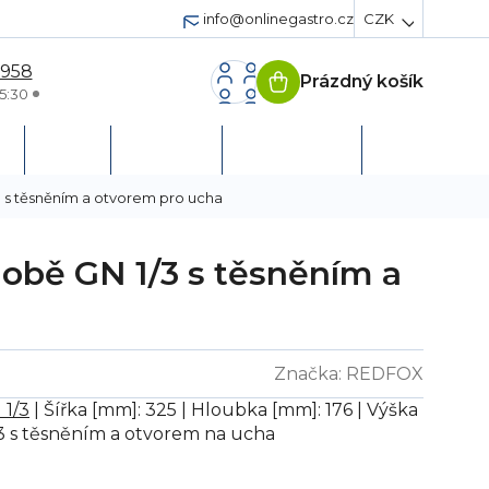
info@onlinegastro.cz
CZK
 958
Prázdný košík
Nákupní
5:30
košík
h
Servis
Podpora
Založit účet
 s těsněním a otvorem pro ucha
obě GN 1/3 s těsněním a
Značka:
REDFOX
 1/3
| Šířka [mm]: 325 | Hloubka [mm]: 176 | Výška
3 s těsněním a otvorem na ucha