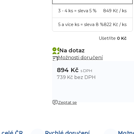
3 - 4 ks = sleva 5 %
849 Kč
/ ks
5 a více ks = sleva 8 %
822 Kč
/ ks
Ušetříte
0 Kč
Na dotaz
Možnosti doručení
894 Kč
739 Kč bez DPH
Zeptat se
 celé ČR
Rychlé doručení
Možn