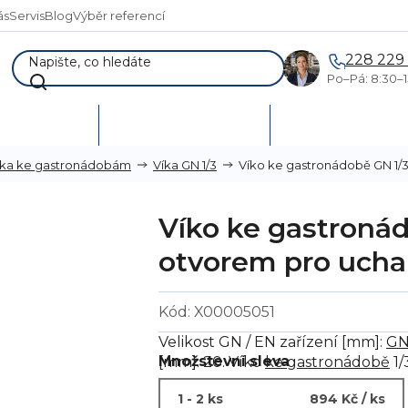
ás
Servis
Blog
Výběr referencí
228 229
Po–Pá: 8:30–1
AKCE %
Vymetání skladů
Poptávka a návr
Víko ke gastronádobě GN 1/3
íka ke gastronádobám
Víka GN 1/3
Víko ke gastronád
otvorem pro ucha
Kód:
X00005051
Velikost GN / EN zařízení [mm]:
GN
Množstevní sleva
[mm]: 20. Víko
ke gastronádobě
1/
1 - 2 ks
894 Kč
/ ks