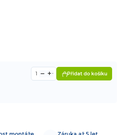
Přidat do košíku
ost montáže
Záruka až 5 let