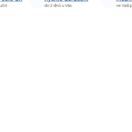
uční
do 2 dnů u Vás
ve Vaší