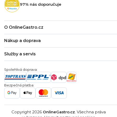
t
97% nás doporučuje
í
O OnlineGastro.cz
O nás
Nákup a doprava
Kontakty
Zákaznická podpora
Doprava a platba
Hodnocení obchodu
Služby a servis
Záruka
Věrnostní program
Nákup na splátky
Blog
Montáž
Obchodní podmínky
Servis a reklamace
Ochrana osobních údajů
Spolehlivá doprava:
Poptávka
Reklamační řády
Gastro projekty
Značky
Bezpečná platba:
Gastro velkoobchod
Copyright 2026
OnlineGastro.cz
. Všechna práva