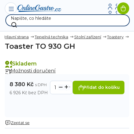
Přejít
na
Nák
obsah
koší
Hlavní strana
Tepelná technika
Stolní zařízení
Toastery
Toaster TO 930 GH
Skladem
Možnosti doručení
8 380 Kč
Přidat do košíku
6 926 Kč bez DPH
Zeptat se