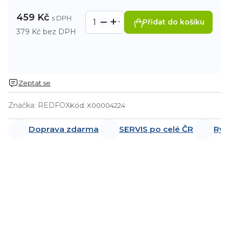
459 Kč
Přidat do košíku
379 Kč bez DPH
Zeptat se
Značka:
REDFOX
Kód:
X00004224
Doprava zdarma
SERVIS po celé ČR
Ryc