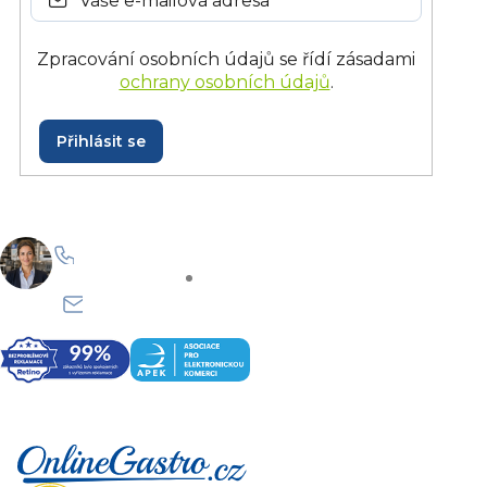
Zpracování osobních údajů se řídí zásadami
ochrany osobních údajů
.
Přihlásit se
+420 228 229 958
Po–Pá: 8:30–15:30
info@onlinegastro.cz
Odpovíme co nejdříve
Z
á
p
a