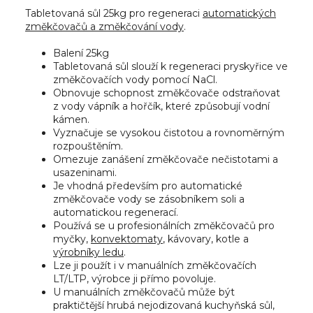
Tabletovaná sůl 25kg pro regeneraci
automatických
změkčovačů a změkčování vody
.
Balení 25kg
Tabletovaná sůl slouží k regeneraci pryskyřice ve
změkčovačích vody pomocí NaCl.
Obnovuje schopnost změkčovače odstraňovat
z vody vápník a hořčík, které způsobují vodní
kámen.
Vyznačuje se vysokou čistotou a rovnoměrným
rozpouštěním.
Omezuje zanášení změkčovače nečistotami a
usazeninami.
Je vhodná především pro automatické
změkčovače vody se zásobníkem soli a
automatickou regenerací.
Používá se u profesionálních změkčovačů pro
myčky,
konvektomaty
, kávovary, kotle a
výrobníky ledu
.
Lze ji použít i v manuálních změkčovačích
LT/LTP, výrobce ji přímo povoluje.
U manuálních změkčovačů může být
praktičtější hrubá nejodizovaná kuchyňská sůl,