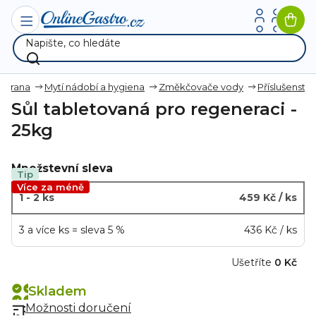
Přejít
na
Nák
obsah
koší
 strana
Mytí nádobí a hygiena
Změkčovače vody
Příslušenství
Sůl tabletovaná pro regeneraci -
25kg
Množstevní sleva
Tip
Více za méně
1 - 2 ks
459 Kč
/ ks
3 a více ks = sleva 5 %
436 Kč
/ ks
Ušetříte
0 Kč
Skladem
Možnosti doručení