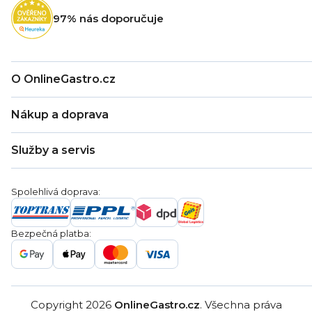
t
97% nás doporučuje
í
O OnlineGastro.cz
O nás
Nákup a doprava
Kontakty
Zákaznická podpora
Doprava a platba
Hodnocení obchodu
Služby a servis
Záruka
Věrnostní program
Nákup na splátky
Blog
Montáž
Obchodní podmínky
Servis a reklamace
Ochrana osobních údajů
Spolehlivá doprava:
Poptávka
Reklamační řády
Gastro projekty
Značky
Bezpečná platba:
Gastro velkoobchod
Copyright 2026
OnlineGastro.cz
. Všechna práva