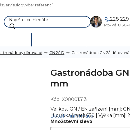
ás
Servis
Blog
Výběr referencí
228 229
Po–Pá: 8:30–1
AKCE %
Vymetání skladů
Poptávka a návr
Gastronádoba GN 2/1 děrovaná
astronádoby děrované
GN 2/1 D
Gastronádoba GN 
mm
Kód:
X00001313
Velikost GN / EN zařízení [mm]:
GN
Hloubka [mm]: 650 | Výška [mm]: 
Detailní informace
Množstevní sleva