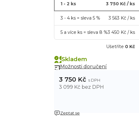
1 - 2 ks
3 750 Kč
/ ks
3 - 4 ks = sleva 5 %
3 563 Kč
/ ks
5 a více ks = sleva 8 %
3 450 Kč
/ ks
Ušetříte
0 Kč
Skladem
Možnosti doručení
3 750 Kč
3 099 Kč bez DPH
Zeptat se