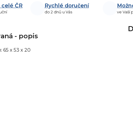
 celé ČR
Rychlé doručení
Možn
uční
do 2 dnů u Vás
ve Vaší
D
aná - popis
 65 x 53 x 20