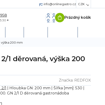
info@onlinegastro.cz
CZK
 958
Prázdný košík
Nákupní
5:30
košík
h
Servis
Podpora
Založit účet
, výška 200 mm
2/1 děrovaná, výška 200
Značka:
REDFOX
 2/1
| Hloubka GN: 200 mm | Šířka [mm]: 530 |
200. GN 2/1 D děrovaná gastronádoba