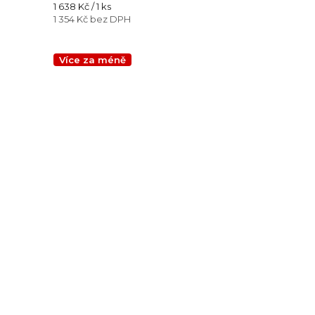
Měrná
1 638 Kč / 1 ks
cena:
1 354 Kč bez DPH
Více za méně