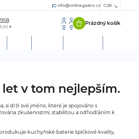
info@onlinegastro.cz
CZK
 958
Prázdný košík
Nákupní
5:30
košík
h
Servis
Podpora
Založit účet
 let v tom nejlepším.
 si drží své jméno, které je spojováno s
zována zkušenostmi, stabilitou a odhodláním k
odukuje kuchyňské baterie špičkové kvality,