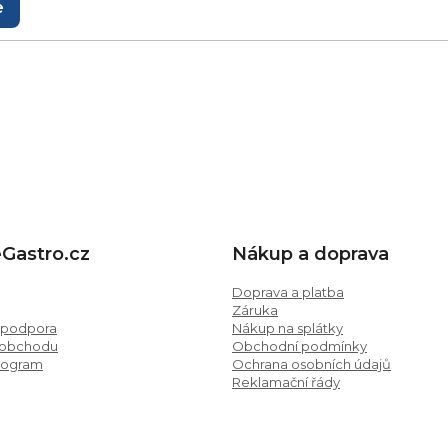
e
.cz
eGastro.cz
Nákup a doprava
Doprava a platba
Záruka
 podpora
Nákup na splátky
 obchodu
Obchodní podmínky
program
Ochrana osobních údajů
Reklamační řády