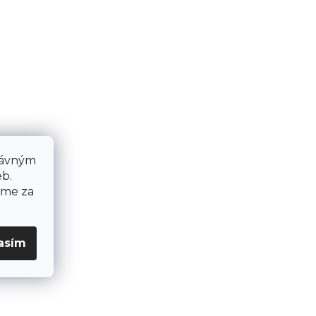
rávným
b.
eme za
asím