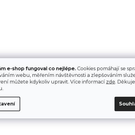
ám e-shop fungoval co nejlépe.
Cookies pomáhají se sp
váním webu, měřením návštěvnosti a zlepšováním služe
ení můžete kdykoliv upravit. Více informací
zde
. Děkuj
u.
tavení
Souhl