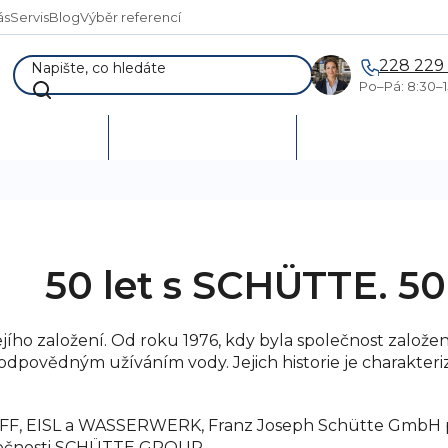
ás
Servis
Blog
Výběr referencí
228 229
Po–Pá: 8:30–1
AKCE %
Vymetání skladů
Poptávka a návr
50 let s SCHÜTTE. 50
ího založení. Od roku 1976, kdy byla společnost založena,
dpovědným užíváním vody. Jejich historie je charakteri
FF, EISL a WASSERWERK, Franz Joseph Schütte GmbH pr
olečnosti SCHÜTTE GROUP.