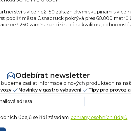
tnerství s více než 150 zákaznickými skupinami s více n
 poblíž města Osnabrück pokrývá přes 60.000 metrů čtv
 více než 250 zaměstnanci si stojí za kvalitou, odborno
Odebírat newsletter
ám budeme zasílat informace o nových produktech na na
ovozy
Novinky v gastro vybavení
Tipy pro provoz 
obních údajů se řídí zásadami
ochrany osobních údajů
.