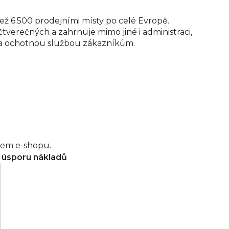
ež 6.500 prodejními místy po celé Evropě.
erečných a zahrnuje mimo jiné i administraci,
stí a ochotnou službou zákazníkům.
šem e-shopu.
a úsporu nákladů