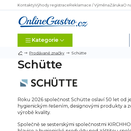
Přejít
Kontakty
Výhody registrace
Reklamace / Výměna
Záruka
O n
na
obsah
Kategorie
Dle typu provozu
Schütte
Prodávané značky
Schütte
Roku 2026 společnost Schütte oslaví 50 let od jej
hygienickým řešením, designovými produkty a zo
výrobě kvality.
Společně se sesterskými společnostmi KIRCHHO
hlavice a hygienické produkty pod záštitou sp