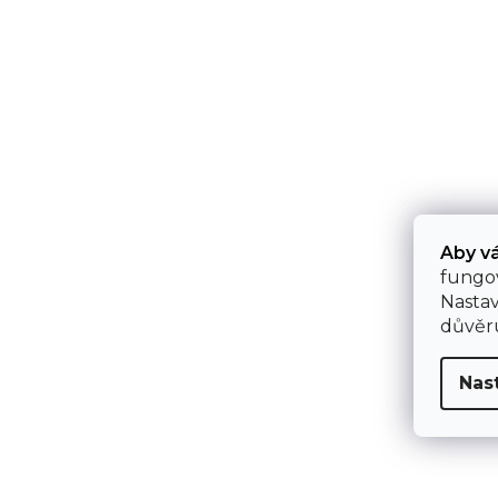
Aby v
fungo
Nastav
důvěr
Nas