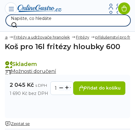
Přejít
na
Nák
obsah
koší
nika
Fritézy a udržovače hranolek
Fritézy
příslušenství pro frit
Koš pro 16l fritézy hloubky 600
Skladem
Možnosti doručení
2 045 Kč
Přidat do košíku
1 690 Kč bez DPH
Zeptat se