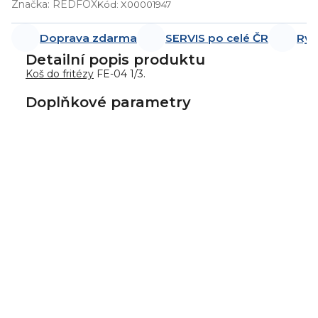
Značka:
REDFOX
Kód:
X00001947
Doprava zdarma
SERVIS po celé ČR
Ryc
Detailní popis produktu
Koš do fritézy
FE-04 1/3.
Doplňkové parametry