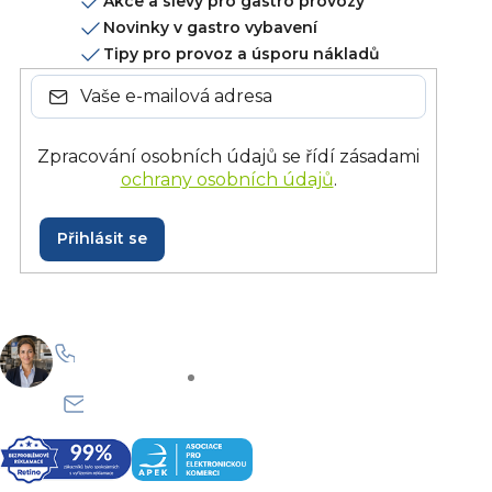
Akce a slevy pro gastro provozy
Novinky v gastro vybavení
Tipy pro provoz a úsporu nákladů
Zpracování osobních údajů se řídí zásadami
ochrany osobních údajů
.
Přihlásit se
+420 228 229 958
Po–Pá: 8:30–15:30
info@onlinegastro.cz
Odpovíme co nejdříve