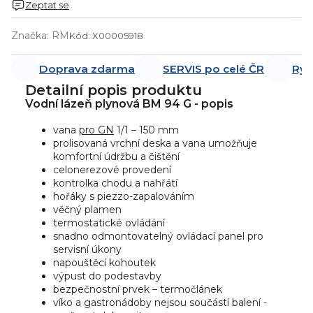
Zeptat se
Značka:
RM
Kód:
X00005918
Doprava zdarma
SERVIS po celé ČR
Ryc
Detailní popis produktu
Vodní lázeň plynová BM 94 G - popis
vana
pro GN
1/1 – 150 mm
prolisovaná vrchní deska a vana umožňuje
komfortní údržbu a čištění
celonerezové provedení
kontrolka chodu a nahřátí
hořáky s piezzo-zapalováním
věčný plamen
termostatické ovládání
snadno odmontovatelný ovládací panel pro
servisní úkony
napouštěcí kohoutek
výpust do podestavby
bezpečnostní prvek – termočlánek
víko a gastronádoby nejsou součástí balení -