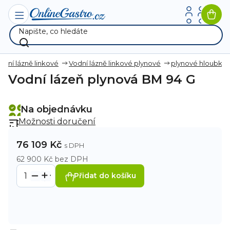
Přejít
na
Nák
obsah
koší
odní lázně linkové
Vodní lázně linkové plynové
plynové hloubk
Vodní lázeň plynová BM 94 G
Na objednávku
Možnosti doručení
76 109 Kč
62 900 Kč bez DPH
Přidat do košíku