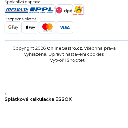
Ochrana osobních údajů
Spolehlivá doprava:
Poptávka
Reklamační řády
Gastro projekty
Značky
Bezpečná platba:
Gastro velkoobchod
Copyright 2026
OnlineGastro.cz
. Všechna práva
vyhrazena.
Upravit nastavení cookies
Vytvořil Shoptet
×
Splátková kalkulačka ESSOX