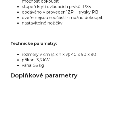
možnost dokoupit
stupeň krytí ovládacích prvků IPX5
dodáváno v provedení ZP + trysky PB
dveře nejsou součástí - možno dokoupit
nastavitelné nožičky
Technické parametry:
rozměry v cm (š x h x v): 40 x 90 x 90
příkon: 3,5 kW
váha: 56 kg
Doplňkové parametry